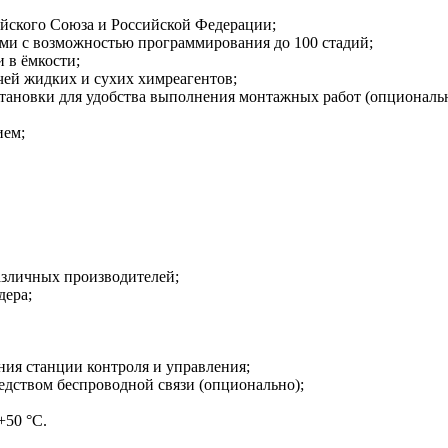
ейского Союза и Российской Федерации;
ми с возможностью программирования до 100 стадий;
 в ёмкости;
чей жидких и сухих химреагентов;
тановки для удобства выполнения монтажных работ (опциональн
ием;
зличных производителей;
дера;
ния станции контроля и управления;
едством беспроводной связи (опционально);
+50 °C.