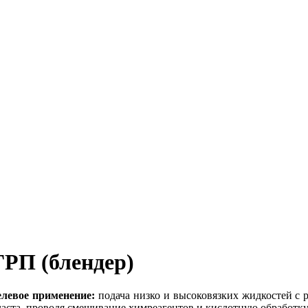
ГРП (блендер)
левое применение:
подача низко и высоковязких жидкостей с 
ласта, проводя смешивание химреагентов и кислотную обработку